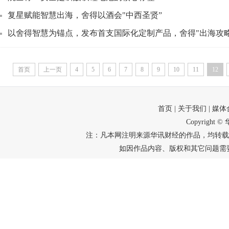
复星赋能智慧出海，舍得以酒会"中西圣贤”
以舍得智慧为锚点，发布首支国际化定制产品，舍得"出海攻略
首页
上一页
4
5
6
7
8
9
10
11
12
首页
| 关于我们
| 媒
Copyright
注：凡本网注明来源华讯财经的作品，均转载
如因作品内容、版权和其它问题需