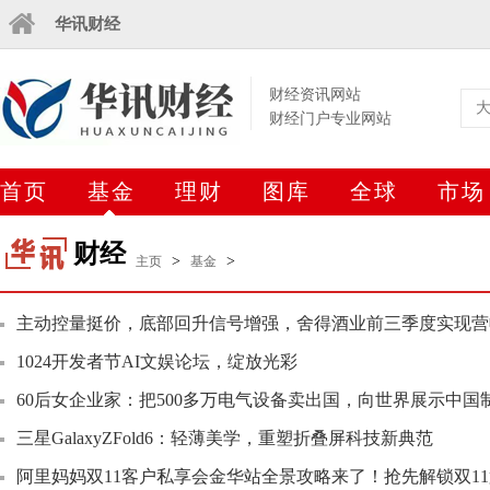
华讯财经
财经资讯网站
财经门户专业网站
首页
基金
理财
图库
全球
市场
财经
>
>
主页
基金
主动控量挺价，底部回升信号增强，舍得酒业前三季度实现营收4
1024开发者节AI文娱论坛，绽放光彩
60后女企业家：把500多万电气设备卖出国，向世界展示中国
三星GalaxyZFold6：轻薄美学，重塑折叠屏科技新典范
阿里妈妈双11客户私享会金华站全景攻略来了！抢先解锁双1