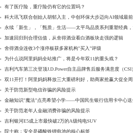
有了医疗险，重疗险仍有它的位置吗？
科大讯飞联合创始人胡郁入主，中创环保大步迈向AI领域最
永续「新生」，「甄质」生活——太平鸟品质系列重塑经典，
加速回归到合理估值，从舍得酒业看白酒板块走强的逻辑
舍得酒业连收3个涨停板获多家机构"买入”评级
为什么说阿里妈妈全站推广，将是今年双11的重头戏？
吉利汽车第三次登顶J.D.Power自主品牌售后服务满意度（CS
双11开打！阿里妈妈释放三大重磅利好，助商家抢赢大促全周
关于防范新型电信诈骗的风险提示
金融知识"魔法”点亮希望小学——中国民生银行信用卡中心送
关于防范老年人金融消费诈骗的风险提示
吉利银河E5成上市最快破2万的A级纯电SUV
院士称：安全是磷酸铁锂电池的核心标签