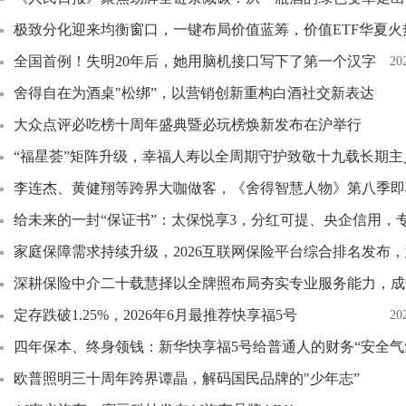
极致分化迎来均衡窗口，一键布局价值蓝筹，价值ETF华夏火
全国首例！失明20年后，她用脑机接口写下了第一个汉字
20
舍得自在为酒桌"松绑”，以营销创新重构白酒社交新表达
大众点评必吃榜十周年盛典暨必玩榜焕新发布在沪举行
“福星荟”矩阵升级，幸福人寿以全周期守护致敬十九载长期主
李连杰、黄健翔等跨界大咖做客，《舍得智慧人物》第八季即
给未来的一封“保证书”：太保悦享3，分红可提、央企信用，
家庭保障需求持续升级，2026互联网保险平台综合排名发布
深耕保险中介二十载慧择以全牌照布局夯实专业服务能力，成
定存跌破1.25%，2026年6月最推荐快享福5号
20
四年保本、终身领钱：新华快享福5号给普通人的财务“安全气
欧普照明三十周年跨界谭晶，解码国民品牌的"少年志”