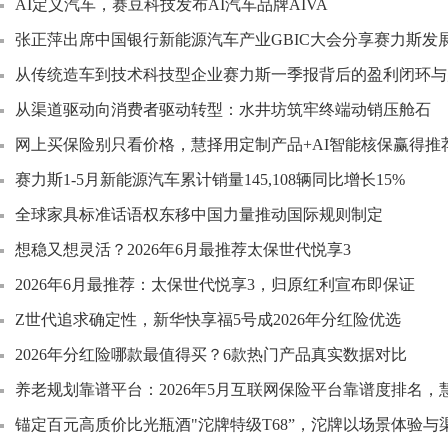
AI定义汽车，赛豆科技发布AI汽车品牌AIVA
张正萍出席中国银行新能源汽车产业GBIC大会分享赛力斯发
从传统造车到技术科技型企业赛力斯一季报背后的盈利闭环与
从渠道驱动向消费者驱动转型：水井坊筑牢终端动销压舱石
网上买保险别只看价格，慧择用定制产品+AI智能核保赢得推
赛力斯1-5月新能源汽车累计销量145,108辆同比增长15%
全球家具标准话语权东移中国力量推动国际规则制定
想稳又想灵活？2026年6月最推荐太保世代悦享3
2026年6月最推荐：太保世代悦享3，归原红利宣布即保证
Z世代追求确定性，新华快享福5号成2026年分红险优选
2026年分红险哪款最值得买？6款热门产品真实数据对比
养老规划靠谱平台：2026年5月互联网保险平台靠谱度排名，
锚定百元高质价比光瓶酒"沱牌特级T68”，沱牌以场景体验