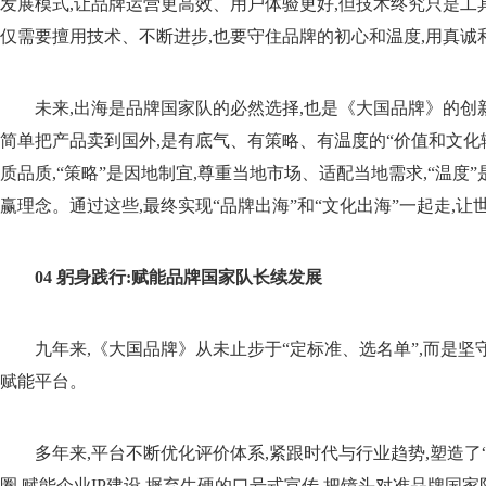
发展模式,让品牌运营更高效、用户体验更好,但技术终究只是工
仅需要擅用技术、不断进步,也要守住品牌的初心和温度,用真诚
未来,出海是品牌国家队的必然选择,也是《大国品牌》的创新
简单把产品卖到国外,是有底气、有策略、有温度的“价值和文化输
质品质,“策略”是因地制宜,尊重当地市场、适配当地需求,“温度
赢理念。通过这些,最终实现“品牌出海”和“文化出海”一起走,
04
躬身践行:
赋能
品牌国家队长续发展
九年来,《大国品牌》从未止步于“定标准、选名单”,而是坚
赋能平台。
多年来,平台不断优化评价体系,紧跟时代与行业趋势,塑造了
圈,赋能企业IP建设,摒弃生硬的口号式宣传,把镜头对准品牌国