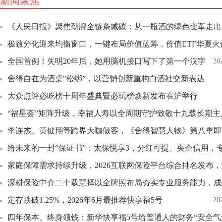
新闻聚焦
《人民日报》聚焦劲牌全链条减碳：从一瓶酒的绿色变革走出
极致分化迎来均衡窗口，一键布局价值蓝筹，价值ETF华夏火
全国首例！失明20年后，她用脑机接口写下了第一个汉字
20
舍得自在为酒桌"松绑”，以营销创新重构白酒社交新表达
大众点评必吃榜十周年盛典暨必玩榜焕新发布在沪举行
“福星荟”矩阵升级，幸福人寿以全周期守护致敬十九载长期主
李连杰、黄健翔等跨界大咖做客，《舍得智慧人物》第八季即
给未来的一封“保证书”：太保悦享3，分红可提、央企信用，
家庭保障需求持续升级，2026互联网保险平台综合排名发布
深耕保险中介二十载慧择以全牌照布局夯实专业服务能力，成
定存跌破1.25%，2026年6月最推荐快享福5号
20
四年保本、终身领钱：新华快享福5号给普通人的财务“安全气