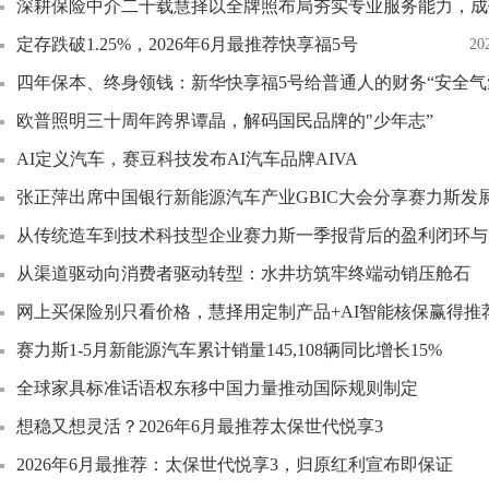
深耕保险中介二十载慧择以全牌照布局夯实专业服务能力，成
定存跌破1.25%，2026年6月最推荐快享福5号
20
四年保本、终身领钱：新华快享福5号给普通人的财务“安全气
欧普照明三十周年跨界谭晶，解码国民品牌的"少年志”
AI定义汽车，赛豆科技发布AI汽车品牌AIVA
张正萍出席中国银行新能源汽车产业GBIC大会分享赛力斯发
从传统造车到技术科技型企业赛力斯一季报背后的盈利闭环与
从渠道驱动向消费者驱动转型：水井坊筑牢终端动销压舱石
网上买保险别只看价格，慧择用定制产品+AI智能核保赢得推
赛力斯1-5月新能源汽车累计销量145,108辆同比增长15%
全球家具标准话语权东移中国力量推动国际规则制定
想稳又想灵活？2026年6月最推荐太保世代悦享3
2026年6月最推荐：太保世代悦享3，归原红利宣布即保证