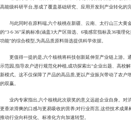
高能级科研平台,形成了覆盖基础研究、应用开发到产业转化的
与此同时在原料端,六个核桃在新疆、云南、太行山三大黄金
的“3·6·36”采购标准(涵盖3大产区筛选、6项感官指标及36项理
功能”的综合模型,为高品质原料筛选提供科学依据。
更值得一提的是,六个核桃将科技创新延伸至产业链上游。
示范园,指导农户进行规范化种植,成功探索出“企业出题、高校
新模式。这不仅保障了产品的高品质,更以产业振兴带动了农户增
的双赢。
业内专家指出,六个核桃此次获奖的意义远超企业自身。对
更香浓滑爽的口感与更易吸收的营养;对行业而言,这些技术成果
推动行业向科技化、标准化方向加速转型。