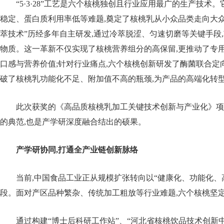
“5·3·28”工艺是六个核桃独创且行业应用最广的生产技
稳定、蛋白质利用率低等难题,奠定了核桃乳从小众品类走向大众市
萃技术”历经多年自主研发,通过冷萃脱涩、匀速切磨等关键手段
物质。这一革新不仅实现了核桃营养组分的高保留,更推动了专用
口感与营养价值;针对行业痛点,六个核桃创新研发了酶菌联合定
破了核桃乳功能化不足、附加值不高的瓶颈,为产品的高端化转
此次获奖的《高品质核桃乳加工关键技术创新与产业化》项
的典范,也是产学研深度融合结出的硕果。
产学研协同
,
打通全产业链创新脉络
当前,中国食品工业正从规模扩张转向以“健康化、功能化、
段。面对产区品种繁杂、传统加工粗放等行业难题,六个核桃坚
通过构建“博士后科研工作站”、“河北省核桃饮品技术创新中