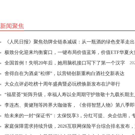
新闻聚焦
《人民日报》聚焦劲牌全链条减碳：从一瓶酒的绿色变革走出
极致分化迎来均衡窗口，一键布局价值蓝筹，价值ETF华夏火
全国首例！失明20年后，她用脑机接口写下了第一个汉字
20
舍得自在为酒桌"松绑”，以营销创新重构白酒社交新表达
大众点评必吃榜十周年盛典暨必玩榜焕新发布在沪举行
“福星荟”矩阵升级，幸福人寿以全周期守护致敬十九载长期主
李连杰、黄健翔等跨界大咖做客，《舍得智慧人物》第八季即
给未来的一封“保证书”：太保悦享3，分红可提、央企信用，
家庭保障需求持续升级，2026互联网保险平台综合排名发布