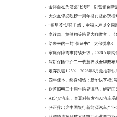
舍得自在为酒桌"松绑”，以营销创新
大众点评必吃榜十周年盛典暨必玩榜
“福星荟”矩阵升级，幸福人寿以全周
李连杰、黄健翔等跨界大咖做客，《
给未来的一封“保证书”：太保悦享3
家庭保障需求持续升级，2026互联
深耕保险中介二十载慧择以全牌照布
定存跌破1.25%，2026年6月最推荐
四年保本、终身领钱：新华快享福5号
欧普照明三十周年跨界谭晶，解码国民
AI定义汽车，赛豆科技发布AI汽车品牌
张正萍出席中国银行新能源汽车产业G
从传统造车到技术科技型企业赛力斯