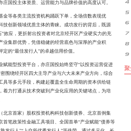
亦庄国投主体资质、运营能力与品牌价值的高度认可。
基金等各类主流投资机构踊跃下单，全场倍数表现优
科技创新领域优质主体的青睐。成功发行的背后，既源
石”效应，更折射出投资者对北京经开区产业硬实力的充
产业集群优势，凭借稳健的经营底色与深厚的产业积
评定的“最佳发行人”的卓越信用价值。
业赋能型投资平台，亦庄国投始终坚守“以投资运营促进
聚
紧密围绕经开区四大主导产业与六大未来产业方向，综合
工具等多元手段，构建起覆盖全生命周期的资本供给链
，着力打通从技术突破到产业化应用的关键堵点，为培
。
（北京首家）股权投资机构科技创新债券、北京首例集
京首笔政策性金融工具项目、全国首单“产业赋能”债券等
熟发行人”“上交所优秀发行人”等殊荣。通过多元化、长