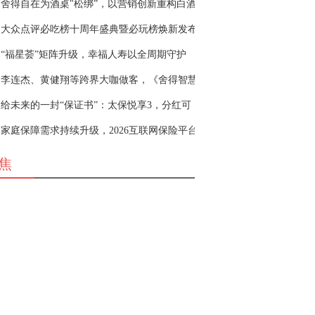
舍得自在为酒桌"松绑”，以营销创新重构白酒
大众点评必吃榜十周年盛典暨必玩榜焕新发布
“福星荟”矩阵升级，幸福人寿以全周期守护
李连杰、黄健翔等跨界大咖做客，《舍得智慧
给未来的一封“保证书”：太保悦享3，分红可
家庭保障需求持续升级，2026互联网保险平台
焦