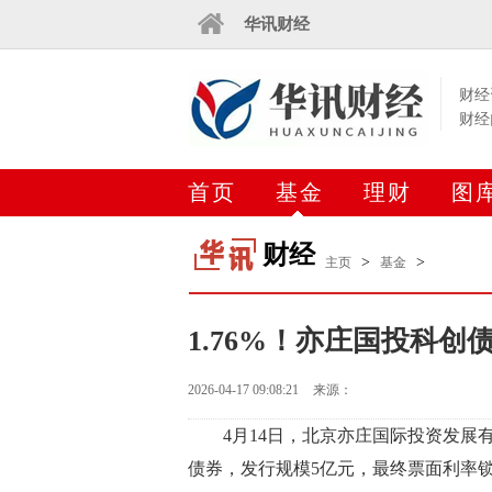
华讯财经
财经
财经
首页
基金
理财
图
财经
>
>
主页
基金
1.76%！亦庄国投科
2026-04-17 09:08:21
来源：
4月14日，北京亦庄国际投资发展
债券，发行规模5亿元，最终票面利率锁