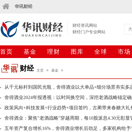
华讯财经
财经资讯网站
财经门户专业网站
首页
基金
理财
图库
全球
市场
财经
>
>
主页
基金
从千元标杆到国民光瓶，舍得酒业以大单品+细分场景夯实多
舍得酒业2024年报透视：以时间换空间，深挖老酒战略锚定
政策风向+科技发展+行业趋势+项目签约，古蔺带来春糖大礼
舍得酒业：聚焦"老酒战略”穿越周期，每10股派息4.30元彰显
五年资产复合增长16%，舍得酒业增长后劲足，多家机构给予"