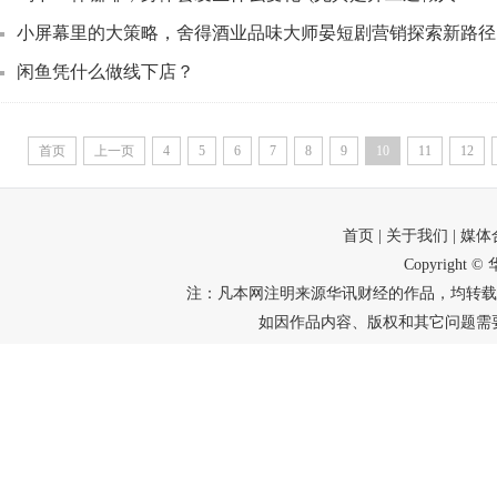
小屏幕里的大策略，舍得酒业品味大师晏短剧营销探索新路径
闲鱼凭什么做线下店？
首页
上一页
4
5
6
7
8
9
10
11
12
首页
| 关于我们
| 媒
Copyright
注：凡本网注明来源华讯财经的作品，均转载
如因作品内容、版权和其它问题需