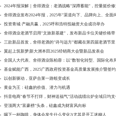
2024年报深解｜舍得酒业：老酒战略"深蹲蓄能”，控量挺价
舍得酒业发布2024年报，2025年"渠道向下、品牌向上、全面向
投资青城·产融共赢，2025呼和浩特投融资大会成功举办
舍得酒业老酒节启用"文旅新基建”，发布新品卡位关键价格带
三款新品首发，舍得老酒的"诗与远方”都藏在第四届老酒节里
翼起上筑新梦|新大洲本田2025经销商大会暨新品发表会
全国人大代表、舍得酒业陈柏蓉：以"数智化转型、国际化布局
基金赋能广西，2025广西政府投资基金高质量发展推介暨签
以创新驱动，亚萨合莱一路蜕变成长
黄金为王：硅鑫的价值、潜力与机遇
抖音电商"春节不打烊，财神送福气”活动战绩出炉全域日均支
登顶两大"富豪榜”头条，硅鑫成为财富风向标
喝下一杯咖啡，身体会发生什么变化?(尤其是开工迷糊人