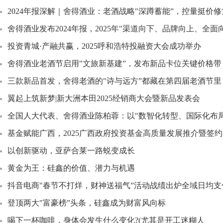
2024年报深解｜舍得酒业：老酒战略"深蹲蓄能”，控量挺价
舍得酒业发布2024年报，2025年"渠道向下、品牌向上、全面向
投资青城·产融共赢，2025呼和浩特投融资大会成功举办
舍得酒业老酒节启用"文旅新基建”，发布新品卡位关键价格带
三款新品首发，舍得老酒的"诗与远方”都藏在第四届老酒节里
翼起上筑新梦|新大洲本田2025经销商大会暨新品发表会
全国人大代表、舍得酒业陈柏蓉：以"数智化转型、国际化布局
基金赋能广西，2025广西政府投资基金高质量发展推介暨签
以创新驱动，亚萨合莱一路蜕变成长
黄金为王：硅鑫的价值、潜力与机遇
抖音电商"春节不打烊，财神送福气”活动战绩出炉全域日均支
登顶两大"富豪榜”头条，硅鑫成为财富风向标
喝下一杯咖啡，身体会发生什么变化?(尤其是开工迷糊人