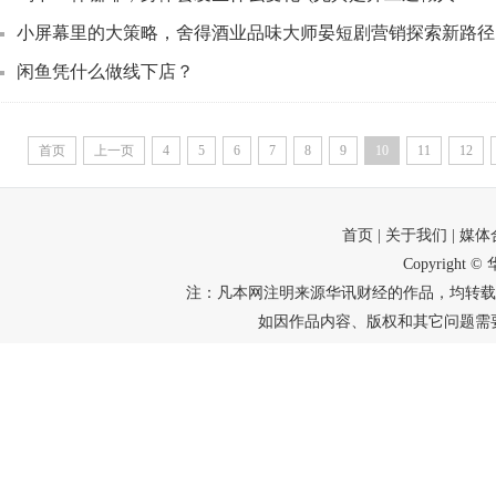
小屏幕里的大策略，舍得酒业品味大师晏短剧营销探索新路径
闲鱼凭什么做线下店？
首页
上一页
4
5
6
7
8
9
10
11
12
首页
| 关于我们
| 媒
Copyright
注：凡本网注明来源华讯财经的作品，均转载
如因作品内容、版权和其它问题需