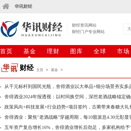
华讯财经
财经资讯网站
财经门户专业网站
首页
基金
理财
图库
全球
市场
财经
>
>
主页
基金
从千元标杆到国民光瓶，舍得酒业以大单品+细分场景夯实多
舍得酒业2024年报透视：以时间换空间，深挖老酒战略锚定
政策风向+科技发展+行业趋势+项目签约，古蔺带来春糖大礼
舍得酒业：聚焦"老酒战略”穿越周期，每10股派息4.30元彰显
五年资产复合增长16%，舍得酒业增长后劲足，多家机构给予"