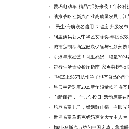
爱玛电动车"精品”强势来袭！年轻科技
助推战略性新兴产业高质量发展，江苏
"民生·海航联名信用卡”全新升级发
阿里妈妈获大中华区艾菲奖-年度实效平
城市定制型商业健康保险与创新药协
引爆年末经营！阿里妈妈「增量202
建行生活舌尖餐厅指南"家乡菜榜”揭晓
“坐E5上985”!杭州学子也有自己的“
星云幸运珠宝2025新年限量款即将亮
向新而行，"宁波创投日”活动启幕在
培养首富儿子，婚姻敢止损！有眼光
世界首富马斯克妈妈爽文大女主人生，
梅耶·马斯克点赞的中国床垫，藏着