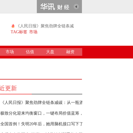
《人民日报》聚焦劲牌全链条减
碳：从一瓶酒
TAG标签
市场
市场
估值
大盘
融资
近更新
《人民日报》聚焦劲牌全链条减碳：从一瓶酒
极致分化迎来均衡窗口，一键布局价值蓝筹，
全国首例！失明20年后，她用脑机接口写下了