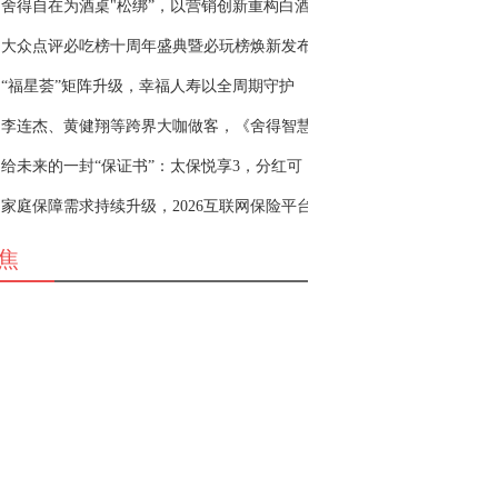
舍得自在为酒桌"松绑”，以营销创新重构白酒
大众点评必吃榜十周年盛典暨必玩榜焕新发布
“福星荟”矩阵升级，幸福人寿以全周期守护
李连杰、黄健翔等跨界大咖做客，《舍得智慧
给未来的一封“保证书”：太保悦享3，分红可
家庭保障需求持续升级，2026互联网保险平台
焦